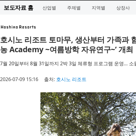
보도자료 홈
산업별
주제별
지역별
상장사
호시노 리조트 토마무, 생산부터 가족과 
농 Academy ~여름방학 자유연구~’ 개최
7월 20일부터 8월 31일까지 2박 3일 체류형 프로그램 운영…
2026-07-09 15:16
출처:
호시노 리조트