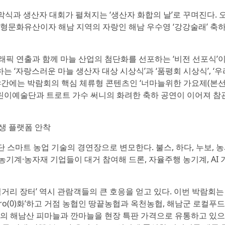
막식과 생산자 대회가 펼쳐지는 ‘생산자 화합의 날’로 꾸며진다. 
형문화유산이자 해남 지역의 자랑인 해남 우수영 ‘강강술래’ 축
픽 연출과 함께 마늘 산업의 첨단화를 선포하는 ‘비전 선포식’
는 ‘자랑스러운 마늘 생산자 대상 시상식’과 ‘품평회 시상식’, ‘우
. 야간에는 박람회의 핵심 체류형 콘텐츠인 ‘너마늘위한 가요제(본선)
어린이예술단과 트로트 가수 써니의 화려한 축하 공연이 이어져 
생 플랫폼 안착
단 스마트 농업 기술의 경연장으로 변모한다. 불스, 하다, 누보, 농
농기계·농자재 기업들이 대거 참여해 드론, 자율주행 농기계, AI 
 ‘먹거리 장터’ 역시 관람객들의 큰 호응을 얻고 있다. 이번 박람회
ero(0)화’하고 거점 농협인 땅끝농협과 옥천농협, 해남군 로컬푸
의 해남산 피마늘과 깐마늘을 현장 특판 가격으로 유통하고 있으