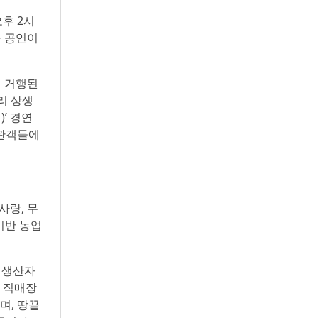
오후 2시
하 공연이
이 거행된
리 상생
’ 경연
참관객들에
사랑, 무
기반 농업
는 생산자
드 직매장
며, 땅끝