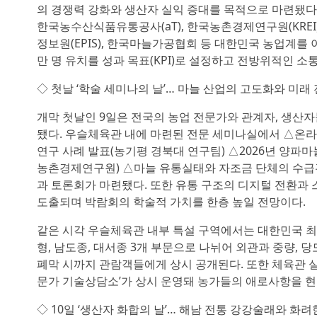
의 경쟁력 강화와 생산자 실익 증대를 목적으로 마련됐다
한국농수산식품유통공사(aT), 한국농촌경제연구원(KREI
정보원(EPIS), 한국마늘가공협회 등 대한민국 농업계를
만 명 유치를 성과 목표(KPI)로 설정하고 전방위적인 소
◇ 첫날 ‘학술 세미나의 날’… 마늘 산업의 고도화와 미래
개막 첫날인 9일은 전국의 농업 전문가와 관계자, 생산자
됐다. 우슬체육관 내에 마련된 전문 세미나실에서 △온라
연구 사례 발표(농기평 경북대 연구팀) △2026년 양파
농촌경제연구원) △마늘 유통실태와 자조금 단체의 수급관
과 토론회가 마련됐다. 또한 유통 구조의 디지털 전환과 
도출되며 박람회의 학술적 가치를 한층 높일 전망이다.
같은 시각 우슬체육관 내부 특설 구역에서는 대한민국 최고
형, 남도종, 대서종 3개 부문으로 나뉘어 외관과 중량,
폐막 시까지 관람객들에게 상시 공개된다. 또한 체육관 실
문가 기술상담소’가 상시 운영돼 농가들의 애로사항을 현
◇ 10일 ‘생산자 화합의 날’… 해남 전통 강강술래와 화