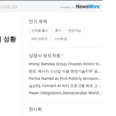
인기 토픽
신제품 출시
휴가
인공지능
서 성황
바이오테크
스타트업
상장사 보도자료
Khimji Ramdas Group Chooses Rimini Street to Reduce SAP Support Costs, Protect 700+ Customizations and Reinvest Savings in Innovation
한전, 에너지 신산업 이끌 ‘한전기술지주’ 공식 출범
Purina Named as First Publicly Announced NIQ ConnectAI Charter Client
닐슨IQ, Connect AI 차터 프로그램 최초 고객사 ‘퓨리나’ 선정
Power Integrations Demonstrates World’s First 2200 V GaN Technology for Next-Era High-Voltage Power Systems
전시회