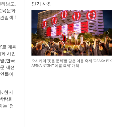
인기 사진
전라남도,
품교육문화
관람객 1
’로 계획
계화 사업
전망(한국
오사카의 ‘웃음 문화’를 담은 여름 축제 ‘OSAKA PIK
APIKA NIGHT 여름 축제’ 개최
전문 세션
방안들이
. 한지
 박람회
는 ‘전