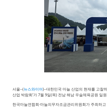
서울--(
뉴스와이어
)--대한민국 마늘 산업의 현재를 고찰하
산업 박람회’가 7월 9일(목) 전남 해남 우슬체육공원 일
한국마늘연합회·마늘의무자조금관리위원회가 주최하고 전