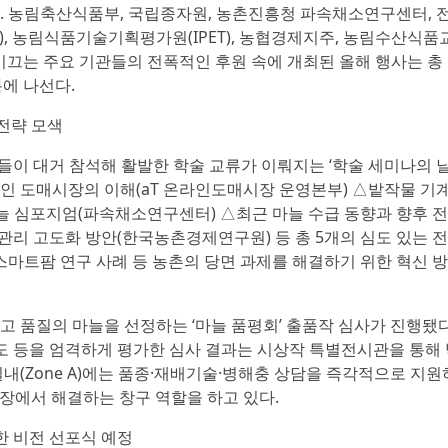
. 농림축산식품부, 국립종자원, 농촌진흥청 파속채소연구센터, 
), 농림식품기술기획평가원(IPET), 농협경제지주, 농림수산식
 이끄는 주요 기관들의 전폭적인 후원 속에 개최된 올해 행사는 총 
통에 나선다.
 전략 모색
들이 대거 참석해 활발한 학술 교류가 이뤄지는 ‘학술 세미나의 날
인 도매시장의 이해(aT 온라인도매시장 운영본부) △밭작물 기
마늘 심포지엄(파속채소연구센터) △최근 마늘 수급 동향과 향후 
리 고도화 방안(한국농촌경제연구원) 등 총 5개의 심도 있는 
스마트팜 연구 사례 등 농촌의 당면 과제를 해결하기 위한 혁신 
 품질의 마늘을 선정하는 ‘마늘 품평회’ 출품작 심사가 진행됐다
 당도 등을 엄격하게 평가한 심사 결과는 시상작 특별전시관을 통해
내(Zone A)에는 품종·재배기술·병해충 상담을 즉각적으로 지원하
장에서 해결하는 창구 역할을 하고 있다.
려한 비전 선포식 예정