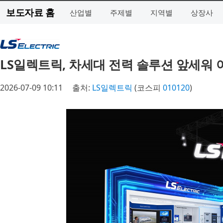
보도자료 홈
산업별
주제별
지역별
상장사
LS일렉트릭, 차세대 전력 솔루션 앞세워 아
2026-07-09 10:11
출처:
LS일렉트릭
(코스피
010120
)