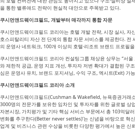
의 호텔 컨버전에 대한 관심도 높아지고 있으나 구조·설비상 실
을 통한 밸류애드 전략이 현실적 대안으로 주목받고 있다.
쿠시먼앤드웨이크필드, 개발부터 매각까지 통합 자문
쿠시먼앤드웨이크필드 코리아는 호텔 개발 전략, 시장 실사, 자산
호스피탈리티 자산 전 단계의 통합 자문 서비스를 제공한다. 전 세계 
의 운영사 네트워크, 100개 이상의 호텔·리조트 브랜드 프로필
쿠시먼앤드웨이크필드 코리아 컨설팅그룹 채상윤 상무는 “서울 
와 제한적 공급, 운영 지표 개선, 투자자 저변 확대가 결합된 구
심은 운영사 유치, 브랜드 포지셔닝, 수익 구조, 엑시트(Exit)
쿠시먼앤드웨이크필드 코리아 소개
쿠시먼앤드웨이크필드(Cushman & Wakefield, 뉴욕증권거래소:
3000명의 전문가를 보유한 임차인 및 투자자를 위한 글로벌 상업
자본시장, 가치평가 및 기타 핵심 서비스 부문에서 총 103억달
변화를 추구한다(Better never settles)’는 신념을 바탕
업계 및 비즈니스 관련 수상을 비롯한 다양한 평가에서 높은 신뢰