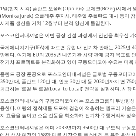
1일(현지 시각) 폴란드 오폴레(Opole)주 브제크(Brzeg)
(Monika Jurek) 오폴레주 주지사, 태준열 주폴란드 대사 등이 
시제품 생산을 거쳐 12월부터 본격 양산에 돌입한다.
포스코인터내셔널은 이번 공장 건설 과정에서 안전을 최우선 가
국제에너지기구(IEA)에 따르면 유럽 내 전기차 판매는 2025년 40
망된다. 여기에 EU의 2035년 내연기관 차량 판매 금지 목표
전기차 프로젝트를 본격화하고 있어 구동모터코아 수요는 더욱 
폴란드 공장 준공으로 포스코인터내셔널은 글로벌 구동모터코아 생산
350만 대, 폴란드 120만 대, 인도 30만 대 등 2030년까지 
공급하는 ‘로컬 투 로컬(Local to Local)’ 전략을 실현하며, 
포스코인터내셔널의 구동모터코아에는 포스코그룹의 무방향성 전기강판
용한다. 미량의 접착제를 도포해 겹겹이 적층하는 엠프리 기술은 
지 효율을 높이고 소음·진동을 최소화해 전기차 주행거리와 정숙
포스코인터내셔널은 이미 2033년까지 3500만 대 규모의 구동
에서 생산 예정인 168만 대를 시작으로 폭스바겐 등 유럽 완성