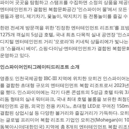
파이어 곳곳을 탐험하고 스탬프를 수집하면 소정의 상품을 제공한다.
엔터테인먼트가 결합된 복합문화공간 ‘인스파이어 몰’에서 모든 
원들과 팽이, 제기차기, 윷놀이, 딱지치기 등 전통놀이를 즐길 
한편 전세계 방문객을 위한 ‘진정한 엔터테인먼트 리조트’를 표방
1275개 객실의 5성급 호텔, 국내 최초 다목적 실내 공연장 ‘인
디지털 엔터테인먼트 거리 ‘오로라’와 키네틱 샹들리에가 빛나는 다
크 ‘스플래시 베이’, 쇼핑·다이닝·엔터테인먼트가 결합된 복합문화
운영하고 있다.
인스파이어인티그레이티드리조트 소개
영종도 인천국제공항 IBC-III 지역에 위치한 모히건 인스파이
를 결합한 초대형 규모의 엔터테인먼트 복합 리조트로서 2023년 1
을 했다. 인스파이어에는 각기 다른 콘셉트의 5성급 호텔 타워 3개동
리돔 형태의 실내 워터파크, 국내 최대 호텔 볼룸을 보유한 최첨단
테인먼트 공원, 외국인 전용 카지노, 초대형 LED로 꾸며진 15
결합된 상업시설 등 다양한 볼거리와 즐길거리가 가득하다. 
는 글로벌 프리미어 복합 리조트 기업인 모히건(Mohegan)이 
동북아시아(대한민국) 지역에 총 8개의 엔터테인먼트 복합 리조트