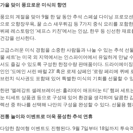
가을 맞이 풍요로운 미식의 향연
풍요의 계절을 맞아 9월 한 달 동안 추석 스페셜 다이닝 프로모
으로 오향장우육, 꿀 소스 새우튀김 등 7가지 중식 요리를 포함
뷔페 레스토랑인 ‘셰프스 키친’에서는 인삼, 한우 등 신선한 재
건강을 선사한다.
고급스러운 미식 경험을 소중한 사람들과 나눌 수 있는 추석 선물용
물 세트’는 미국 외 지역에서는 인스파이어에서 유일하게 만날 수
서도 즐길 수 있도록 구성한 한정수량 판매품이다. 드라이에이징
인인 ‘도메인 서린 배럴 23’ 혹은 로제 샴페인 ‘로랑 페리에 퀴
브런치 식사권도 포함돼 있어 특별한 미식의 기회를 선물할 수 있
한편 ‘엘레강트 셀레브레이션: 홀리데이 애프터눈 티’ 햄퍼 세트
눈 티세트 상품권 등으로 구성돼 있어 환경을 생각하며 달콤한 감
렉션 중 하나를 선택해 나만의 구성을 완성할 수 있다. 선물용 햄
전통 놀이와 이벤트로 더욱 풍성한 추석 연휴
다양한 참여형 이벤트도 진행된다. 9월 7일부터 18일까지 투숙객