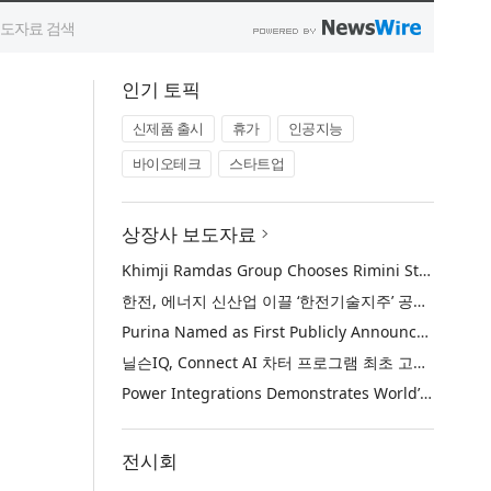
인기 토픽
신제품 출시
휴가
인공지능
바이오테크
스타트업
상장사 보도자료
Khimji Ramdas Group Chooses Rimini Street to Reduce SAP Support Costs, Protect 700+ Customizations and Reinvest Savings in Innovation
한전, 에너지 신산업 이끌 ‘한전기술지주’ 공식 출범
Purina Named as First Publicly Announced NIQ ConnectAI Charter Client
닐슨IQ, Connect AI 차터 프로그램 최초 고객사 ‘퓨리나’ 선정
Power Integrations Demonstrates World’s First 2200 V GaN Technology for Next-Era High-Voltage Power Systems
전시회