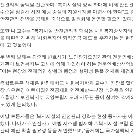
전관리의 공백을 진단하며 “복지시설의 양적 확대에 비해 안전관
수준을 점검해 사전 예방 중심의 지원체계를 마련해야 한다”고 
안전관리 전반을 공제회 중심으로 일원화해 운영할 필요가 있다
또한 나 교수는 “복지시설 안전관리의 핵심은 사회복지종사자의
을 마련하기 위해 ‘사회복지인 퇴직연금 제도’를 추진하는 등 현
다”고 덧붙였다.
두 번째 발제는 김준래 변호사가 ‘노인장기요양기관의 전문인배상
기관이 보건복지부 고시에 의해 가입해야 하는 전문인배상책임보
“이는 현장의 전체적인 상황과 행정의 형평성 등을 전제로 재검토
종합토론은 석재은 한림대학교 사회복지학과 교수가 좌장을 맡
장 △우현경 어린이집안전공제회 안전예방본부장 △전용호 인
△홍명기 보건복지부 요양보험제도과 사무관 등이 참여해 각계의
도 있게 논의했다.
이날 토론자들은 ‘복지시설의 안전관리 강화는 현장 종사자뿐 아
했다. 나아가 △안전사고 예방 시스템 법제화 △복지시설 보험 운
관리 예산 확충 필요성 등을 제안했으며, ‘공제회는 국가정책의