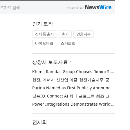
인기 토픽
신제품 출시
휴가
인공지능
바이오테크
스타트업
상장사 보도자료
Khimji Ramdas Group Chooses Rimini Street to Reduce SAP Support Costs, Protect 700+ Customizations and Reinvest Savings in Innovation
한전, 에너지 신산업 이끌 ‘한전기술지주’ 공식 출범
Purina Named as First Publicly Announced NIQ ConnectAI Charter Client
닐슨IQ, Connect AI 차터 프로그램 최초 고객사 ‘퓨리나’ 선정
Power Integrations Demonstrates World’s First 2200 V GaN Technology for Next-Era High-Voltage Power Systems
전시회