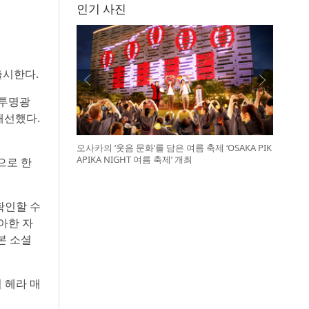
인기 사진
출시한다.
 투명광
개선했다.
오사카의 ‘웃음 문화’를 담은 여름 축제 ‘OSAKA PIK
APIKA NIGHT 여름 축제’ 개최
으로 한
확인할 수
아한 자
본 소셜
 헤라 매