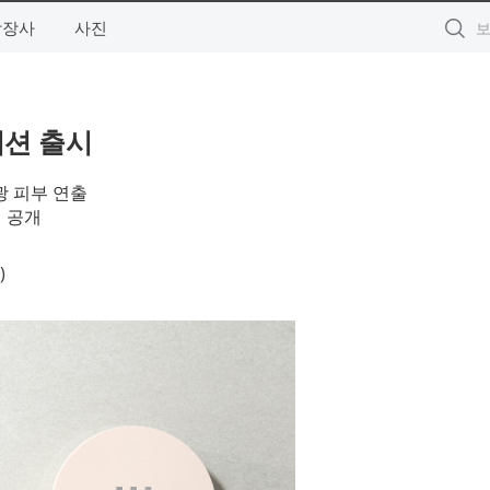
상장사
사진
이션 출시
광 피부 연출
 공개
)