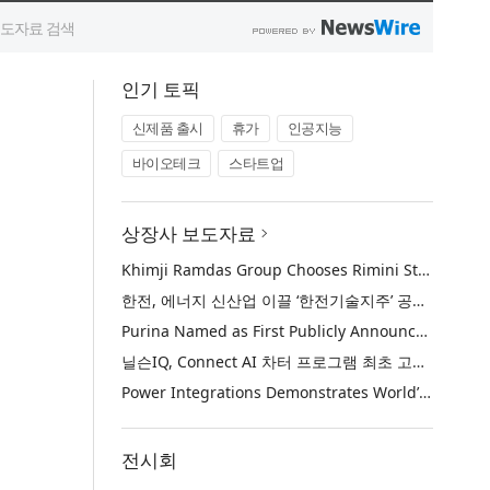
인기 토픽
신제품 출시
휴가
인공지능
바이오테크
스타트업
상장사 보도자료
Khimji Ramdas Group Chooses Rimini Street to Reduce SAP Support Costs, Protect 700+ Customizations and Reinvest Savings in Innovation
한전, 에너지 신산업 이끌 ‘한전기술지주’ 공식 출범
Purina Named as First Publicly Announced NIQ ConnectAI Charter Client
닐슨IQ, Connect AI 차터 프로그램 최초 고객사 ‘퓨리나’ 선정
Power Integrations Demonstrates World’s First 2200 V GaN Technology for Next-Era High-Voltage Power Systems
전시회