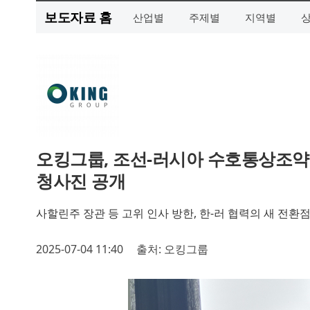
보도자료 홈
산업별
주제별
지역별
오킹그룹, 조선-러시아 수호통상조약 
청사진 공개
사할린주 장관 등 고위 인사 방한, 한-러 협력의 새 전환
2025-07-04 11:40
출처: 오킹그룹