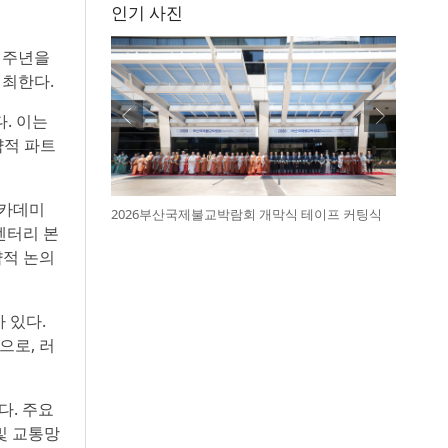
인기 사진
41주년을
개최한다.
. 이는
략적 파트
아카데미
2026부산국제불교박람회 개막식 테이프 커팅식
멘터리 본
략적 논의
 있다.
으로, 러
다. 주요
및 교통망