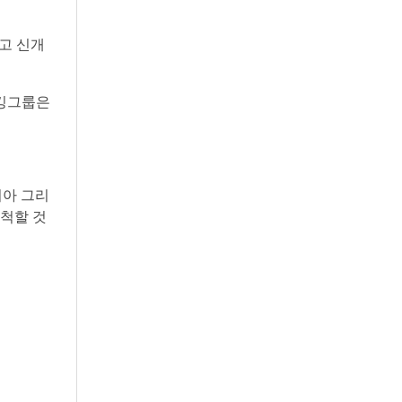
리고 신개
오킹그룹은
시아 그리
개척할 것