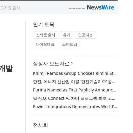
인기 토픽
신제품 출시
휴가
인공지능
바이오테크
스타트업
상장사 보도자료
 개발
Khimji Ramdas Group Chooses Rimini Street to Reduce SAP Support Costs, Protect 700+ Customizations and Reinvest Savings in Innovation
한전, 에너지 신산업 이끌 ‘한전기술지주’ 공식 출범
Purina Named as First Publicly Announced NIQ ConnectAI Charter Client
닐슨IQ, Connect AI 차터 프로그램 최초 고객사 ‘퓨리나’ 선정
Power Integrations Demonstrates World’s First 2200 V GaN Technology for Next-Era High-Voltage Power Systems
전시회