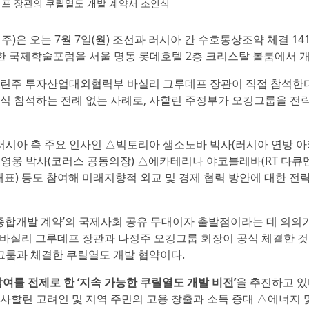
프 장관의 쿠릴열도 개발 계약서 조인식
 나정주)은 오는 7월 7일(월) 조선과 러시아 간 수호통상조약 체결 1
위한 국제학술포럼을 서울 명동 롯데호텔 2층 크리스탈 볼룸에서 
할린주 투자산업대외협력부 바실리 그루데프 장관이 직접 참석한다
식 참석하는 전례 없는 사례로, 사할린 주정부가 오킹그룹을 전
 러시아 측 주요 인사인 △빅토리아 샘소노바 박사(러시아 연방 
영웅 박사(코러스 공동의장) △에카테리나 야코블레바(RT 다큐
표) 등도 참여해 미래지향적 외교 및 경제 협력 방안에 대한 전
 종합개발 계약’의 국제사회 공유 무대이자 출발점이라는 데 의의가
서 바실리 그루데프 장관과 나정주 오킹그룹 회장이 공식 체결한 것
그룹과 체결한 쿠릴열도 개발 협약이다.
여를 전제로 한 ‘지속 가능한 쿠릴열도 개발 비전’
을 추진하고 있
사할린 고려인 및 지역 주민의 고용 창출과 소득 증대 △에너지 