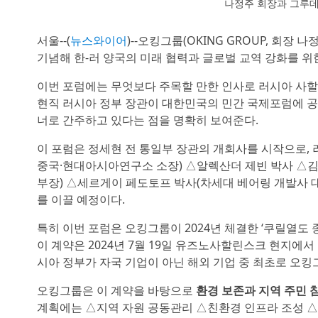
나정주 회장과 그루데
서울--(
뉴스와이어
)--오킹그룹(OKING GROUP, 회장
기념해 한-러 양국의 미래 협력과 글로벌 교역 강화를 
이번 포럼에는 무엇보다 주목할 만한 인사로 러시아 사
현직 러시아 정부 장관이 대한민국의 민간 국제포럼에 공
너로 간주하고 있다는 점을 명확히 보여준다.
이 포럼은 정세현 전 통일부 장관의 개회사를 시작으로,
중국·현대아시아연구소 소장) △알렉산더 제빈 박사 △김
부장) △세르게이 페도토프 박사(차세대 베어링 개발사 대
를 이끌 예정이다.
특히 이번 포럼은 오킹그룹이 2024년 체결한 ‘쿠릴열도
이 계약은 2024년 7월 19일 유즈노사할린스크 현지에
시아 정부가 자국 기업이 아닌 해외 기업 중 최초로 오킹
오킹그룹은 이 계약을 바탕으로
환경 보존과 지역 주민 참
계획에는 △지역 자원 공동관리 △친환경 인프라 조성 △