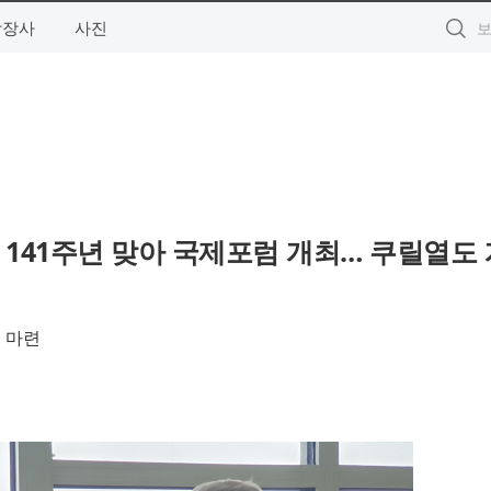
상장사
사진
141주년 맞아 국제포럼 개최… 쿠릴열도
점 마련