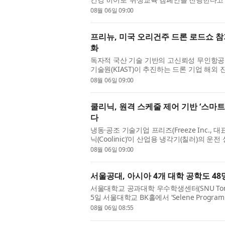
라이온코리아와 서대문구보건소, 연세대학교 
08월 06일 09:00
프리뉴, 미국 오리건주 드론 로드쇼 참
화
독자적 국산 기술 기반의 고신뢰성 무인항공
기술원(KIAST)이 추진하는 드론 기업 해외 
드론 로드쇼’에 참가해 북미 시장 판로 개척에 
08월 06일 09:00
쿨리닉, 원격 스케줄 제어 기반 ‘스마
다
냉동·공조 기술기업 프리즈(Freeze Inc.
닉(Coolinic)’이 산업용 냉각기(칠러)의
원격으로 자동 운전할 수 있는 ‘스마트 냉각기’
08월 06일 09:00
서울공대, 아시아 4개 대학 공학도 48명 참여
서울대학교 공과대학 우수학생센터(SNU Tomorrow
5일 서울대학교 BK홀에서 ‘Selene Prog
대학교 학생 24명을 비롯해 홍콩과학기술대학교
08월 06일 08:55