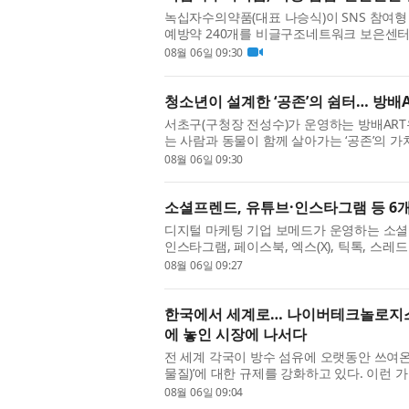
녹십자수의약품(대표 나승식)이 SNS 참여형
예방약 240개를 비글구조네트워크 보은센터
튼국제학교 학생 프로젝트 ‘PawfectRxCycl
08월 06일 09:30
청소년이 설계한 ‘공존’의 쉼터… 방배
서초구(구청장 전성수)가 운영하는 방배ART
는 사람과 동물이 함께 살아가는 ‘공존’의 
작소’를 성공적으로 마무리했다. ‘뚝딱공작소’
08월 06일 09:30
소셜프렌드, 유튜브·인스타그램 등 6개
디지털 마케팅 기업 보메드가 운영하는 소셜미
인스타그램, 페이스북, 엑스(X), 틱톡, 스
서 이용할 수 있는 통합 환경을 제공한다고 밝혔다
08월 06일 09:27
한국에서 세계로… 나이버테크놀로지스, 
에 놓인 시장에 나서다
전 세계 각국이 방수 섬유에 오랫동안 쓰여온
물질)’에 대한 규제를 강화하고 있다. 이런 가운데
Ltd.)가 성능 저하 없이 이 흐름에 대응할 수 있는
08월 06일 09:04