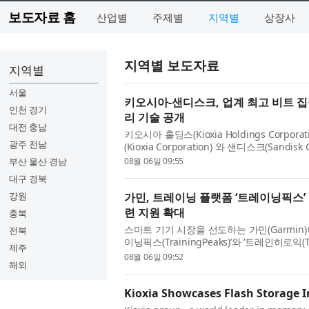
보도자료 홈
산업별
주제별
지역별
상장사
지역별 보도자료
지역별
서울
키오시아-샌디스크, 업계 최고 비트 집적
인천 경기
리 기술 공개
대전 충남
키오시아 홀딩스(Kioxia Holdings Corp
광주 전남
(Kioxia Corporation) 와 샌디스크(Sand
미래 콘퍼런스(Future of Memory and Stora
부산 울산 경남
08월 06일 09:55
대구 경북
강원
가민, 트레이닝 플랫폼 ‘트레이닝픽스’ 
련 지원 확대
충북
스마트 기기 시장을 선도하는 가민(Garmin
전북
이닝픽스(TrainingPeaks)’와 ‘트레인히로익
제주
니스 및 웰니스 생태계 전반에 새로운 코칭과 
08월 06일 09:52
해외
Kioxia Showcases Flash Storage I