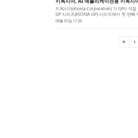
키옥시아, AI 애플리케이션용 키옥시아 G
키옥시아(Kioxia Corporation) 가 GP
GP 시리즈(KIOXIA GP) 시리즈에서 첫 번째 
6.0 NVMe™ SSD를 발표했다. 올해 초에 
08월 05일 17:20
«
‹