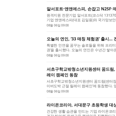
알서포트·앤앤에스피, 손잡고 N2SF·
원격지원 전문기업 알서포트(코스닥 131370
기업 앤앤에스피(대표 김일용)와 국가망보안체
원격지원 사업모델을 공동 발굴한다고 6일 밝혔
08월 06일 09:00
오늘의 연인, ‘33 매칭 체험권’ 출시
특별한 인연을 꿈꾸는 솔로들을 위해 프리미엄 
권’을 출시했다. 오늘의 연인은 수년간 쌓
개인의 성향, 가치관, 조건 등을 종합적으로 
08월 06일 09:00
서초구학교밖청소년지원센터 꿈드림, 
레이 캠페인 동참
서초구학교밖청소년지원센터 꿈드림(센터장 
이버도박 근절 릴레이 캠페인’에 동참했다.
주자로 지목받아 릴레이에 참여하게 됐다. 최
08월 06일 09:00
라이온코리아, 서대문구 초등학생 대상 
건강한 생활 습관을 만드는 기업 라이온코리
건강 히어로’ 위생교육 캠페인을 진행한다고