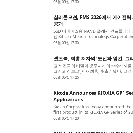
today announced it will showcase its lates
08월 05일 17:50
실리콘모션, FMS 2026에서 에이전
공개
SSD 디바이스용 NAND 플래시 컨트롤러
션(Silicon Motion Technology Corpo
포니아 산타클라라에서 개최된 FMS(Future of M
08월 05일 17:50
렛츠북, 최홍 저자의 ‘도선과 왕건, 그
고려 건국의 비밀과 운주사지의 수수께끼를 
그리고 장보고’(저자 최홍)가 출간됐다. 고
지지 않았을까? 도선국사는 왜 왕건의 아버지 
08월 05일 17:26
Kioxia Announces KIOXIA GP1 Seri
Applications
Kioxia Corporation today announced the
first product in its KIOXIA GP Series of 
access. Building on the KIOXIA GP Series 
08월 05일 17:20