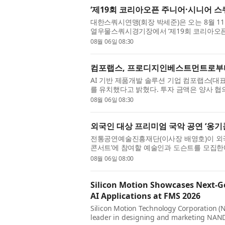
‘제19회 코리아오픈 주니어·시니어 스
대한스쿼시연맹(회장 박세준)은 오는 8월 1
열우물스쿼시경기장에서 ‘제19회 코리아오픈 
이번 대회의 시니어 부문은 8월 11일부터 15일
08월 06일 08:30
컴포랩스, 프로디지인베스트먼트로부터
AI 기반 제품개발 솔루션 기업 컴포랩스(
를 유치했다고 밝혔다. 투자 금액은 양사 협
는 인체 데이터 제공 솔루션 ‘사이즈랩(sizelab.
08월 06일 08:30
외국인 대상 프리미엄 국악 공연 ‘옹기
전통공연예술진흥재단(이사장 배영호)이 외국
콘서트’에 참여할 예술인과 도슨트를 모집한
리는 외국인 대상 해설이 있는 국악 공연으로,
08월 06일 08:00
Silicon Motion Showcases Next-Ge
AI Applications at FMS 2026
Silicon Motion Technology Corporation (N
leader in designing and marketing NAND f