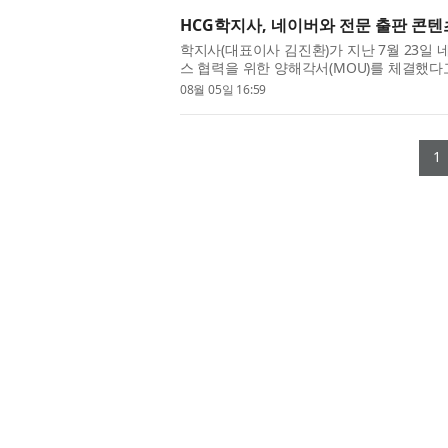
HCG학지사, 네이버와 전문 출판 콘텐
학지사(대표이사 김진환)가 지난 7월 23일 
스 협력을 위한 양해각서(MOU)를 체결했다
하는 한편 AI 시대에 학술·전문 콘텐츠가 정
08월 05일 16:59
1