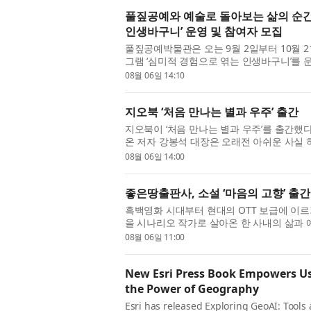
풀짚공예와 예술로 돌아보는 삶의 순
인생바구니’ 운영 및 참여자 모집
풀짚공예박물관은 오는 9월 2일부터 10월
그램 ‘심미적 경험으로 엮는 인생바구니’를 
교 중장년 감상 프로그램의 일환으로, 풀짚공
08월 06일 14:10
지오북 ‘처음 만나는 별과 우주’ 출간
지오북이 ‘처음 만나는 별과 우주’를 출간했다
온 저자 강봉석 대장은 오래전 아쉬운 사실
직접 보고도 기대만큼 감동하지 못하거나 때
08월 06일 14:00
좋은땅출판사, 소설 ‘마음의 고향’ 출간
흑백영화 시대부터 현대의 OTT 보급에 이
을 시나리오 작가로 살아온 한 사내의 삶과 
작가의 소설 ‘마음의 고향’이 좋은땅출판사에서
08월 06일 11:00
New Esri Press Book Empowers Use
the Power of Geography
Esri has released Exploring GeoAI: Tools 