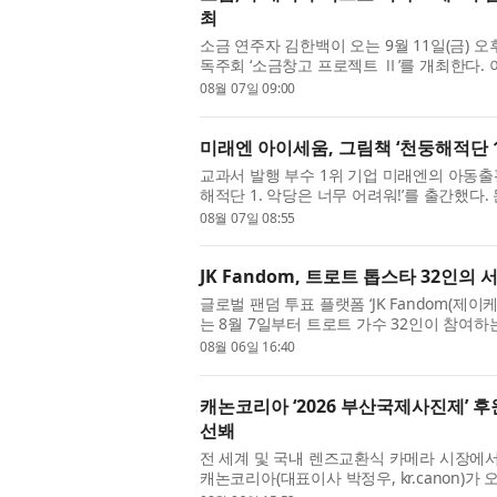
최
소금 연주자 김한백이 오는 9월 11일(금) 오
독주회 ‘소금창고 프로젝트 Ⅱ’를 개최한다.
초연으로 선보이며, 위촉 초연 세 편과 개작 초
08월 07일 09:00
미래엔 아이세움, 그림책 ‘천둥해적단 1
교과서 발행 부수 1위 기업 미래엔의 아동출
해적단 1. 악당은 너무 어려워!’를 출간했다. 문채
만 찐빵’ 등 사랑스러운 동물 캐릭터와 계절의
08월 07일 08:55
JK Fandom, 트로트 톱스타 32인의 
글로벌 팬덤 투표 플랫폼 ‘JK Fandom(
는 8월 7일부터 트로트 가수 32인이 참여하는
WAR : THE LAST THRONE)’를 개최한다
08월 06일 16:40
캐논코리아 ‘2026 부산국제사진제’ 
선봬
전 세계 및 국내 렌즈교환식 카메라 시장에서
캐논코리아(대표이사 박정우, kr.canon)가 