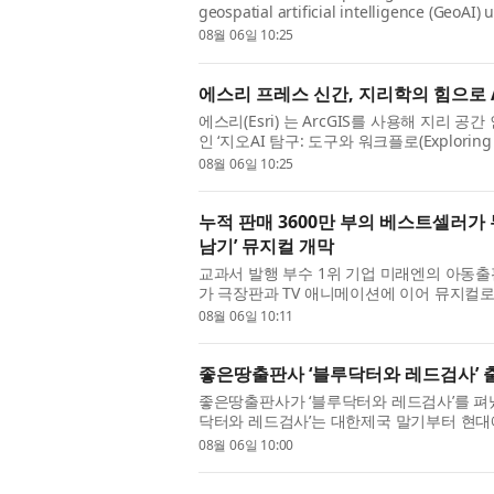
geospatial artificial intelligence (GeoAI)
analysts, and data scientists, this hands
08월 06일 10:25
에스리 프레스 신간, 지리학의 힘으로 
에스리(Esri) 는 ArcGIS를 사용해 지리 
인 ‘지오AI 탐구: 도구와 워크플로(Exploring Ge
문가, 분석가, 데이터 과학자를 위해 설계된 이 
08월 06일 10:25
누적 판매 3600만 부의 베스트셀러가 
남기’ 뮤지컬 개막
교과서 발행 부수 1위 기업 미래엔의 아동출
가 극장판과 TV 애니메이션에 이어 뮤지컬로 
지능) 세계에서 살아남기’가 지난 28일 서울숲
08월 06일 10:11
좋은땅출판사 ‘블루닥터와 레드검사’ 
좋은땅출판사가 ‘블루닥터와 레드검사’를 펴냈다
닥터와 레드검사’는 대한제국 말기부터 현대
100년을 따라가는 역사 장편소설이다. 생명을
08월 06일 10:00