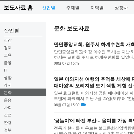
보도자료 홈
산업별
주제별
지역별
상장사
문화 보도자료
산업별
건강
만민중앙교회, 원주서 하계수련회 개최
경제
만민중앙교회(당회장 이수진 목사)는 지난 3
교육
하시는 교회’를 주제로 하계수련회를 열었다고
스라엘, 미국, 콜롬비아, 호주, 영국 등 24개
금융
08월 07일 16:49
IT
생활
일본 아와지섬 여행의 추억을 세상에 단
레저
대마왕’의 오리지널 도기 색칠 체험 신
문화
일본 효고현립 아와지섬 공원 애니메이션 파크
드벤처 파크’에서 지난 7월 25일(토)부터 ‘
운송
기 색칠 체험’을 시작했다고 밝혔다. 새롭게 
08월 07일 15:30
사회
산업
‘공놀이’에 빠진 부산… 올여름 가장 특
환경
전통과 현대를 아우르는 불교문화산업박람회 ‘
정부
산 벡스코(BEXCO) 제1전시장 3홀 특설무