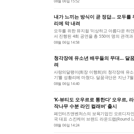
제’의 후원사로 참여해 ‘캐논 미래작가전 Humanity: 
08월 06일 15:52
내가 느끼는 방식이 곧 정답… 모두를 
리에 막 내려
모두를 위한 뮤지컬 ‘이상하고 아름다운 하얀
서 진행된 4회 공연을 총 550여 명의 관객
년을 위한 예술지원사업 선정작인 이 작품은 
08월 06일 14:58
청각장애 유소년 배우들의 무대… 달꿈극
려
사랑의달팽이(회장 이행희)의 청각장애 유소년
기’를 성황리에 마쳤다. 달꿈극단은 지난 7월
이지에서 ‘미로와 푸른귀 이야기’를 총 3회 공
08월 06일 14:40
‘K-뷰티도 오우르로 통한다’ 오우르,
작나무 수분 라인 컬래버’ 출시
페인터즈앤벤처스의 보육기업인 오르디자인하우
국 대표 스킨케어 브랜드 라운드랩(Round Lab
정판 컬렉션을 선보인다. 이번 협업은 한국 스
08월 06일 14:24