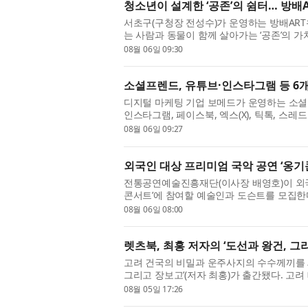
청소년이 설계한 ‘공존’의 쉼터… 방배
서초구(구청장 전성수)가 운영하는 방배ART
는 사람과 동물이 함께 살아가는 ‘공존’의 
작소’를 성공적으로 마무리했다. ‘뚝딱공작소’
08월 06일 09:30
소셜프렌드, 유튜브·인스타그램 등 6개
디지털 마케팅 기업 보메드가 운영하는 소셜미
인스타그램, 페이스북, 엑스(X), 틱톡, 스
서 이용할 수 있는 통합 환경을 제공한다고 밝혔다
08월 06일 09:27
외국인 대상 프리미엄 국악 공연 ‘옹기
전통공연예술진흥재단(이사장 배영호)이 외국
콘서트’에 참여할 예술인과 도슨트를 모집한
리는 외국인 대상 해설이 있는 국악 공연으로,
08월 06일 08:00
렛츠북, 최홍 저자의 ‘도선과 왕건, 그
고려 건국의 비밀과 운주사지의 수수께끼를 
그리고 장보고’(저자 최홍)가 출간됐다. 고
지지 않았을까? 도선국사는 왜 왕건의 아버지 
08월 05일 17:26