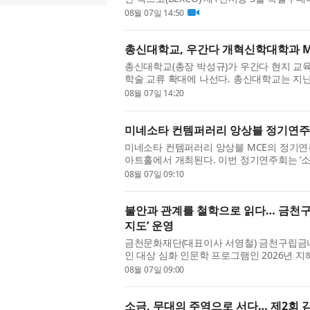
9일까지 진행되는 이번 박람회는 약 355개 부
08월 07일 14:50
총신대학교, 우간다 개혁신학대학과 M
총신대학교(총장 박성규)가 우간다 현지 교
학술 교류 확대에 나선다. 총신대학교는 지
간다 캄팔라에 위치한 Reformed Theologica
08월 07일 14:20
미네소타 컨템퍼러리 앙상블 정기연주회
미네소타 컨템퍼러리 앙상블 MCE의 정기연주회 
아트홀에서 개최된다. 이번 정기연주회는 ‘소
정의 결을 다채로운 편성과 레퍼토리를 통해 조
08월 07일 09:10
불안과 관계를 철학으로 읽다… 금천
지도’ 운영
금천문화재단(대표이사 서영철) 금천구립금나래
인 대상 심화 인문학 프로그램인 2026년 
고 밝혔다. ‘지혜학교’는 문화체육관광부가 
08월 07일 09:00
소금, 무대의 주역으로 서다… 제2회 